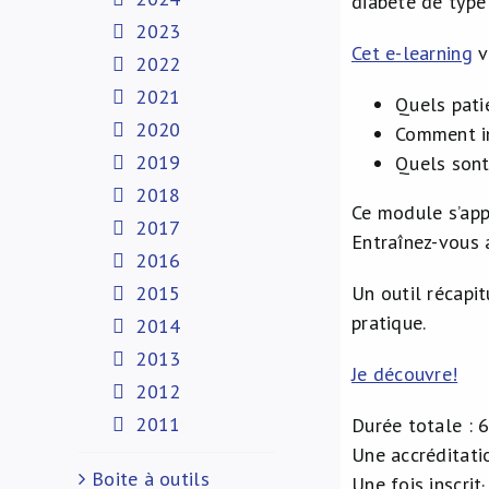
diabète de type
2023
Cet e-learning
v
2022
2021
Quels pati
2020
Comment in
2019
Quels sont
2018
Ce module s’appu
2017
Entraînez-vous a
2016
2015
Un outil récapit
pratique.
2014
2013
Je découvre!
2012
2011
Durée totale : 
Une accréditati
Boite à outils
Une fois inscrit