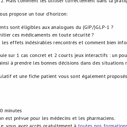
 2. Mais comment les utiliser correctement dans la prati
ous propose un tour d’horizon:
ents sont éligibles aux analogues du (GIP/)GLP-1 ?
itier ces médicaments en toute sécurité ?
 les effets indésirables rencontrés et comment bien info
ie sur 1 cas concret et 2 courts jeux interactifs : un po
insi à prendre les bonnes décisions dans des situations r
ulatif et une fiche patient vous sont également proposés e
60 minutes
on est prévue pour les médecins et les pharmaciens.
· e, vous avez accès gratuitement à
toutes nos formations