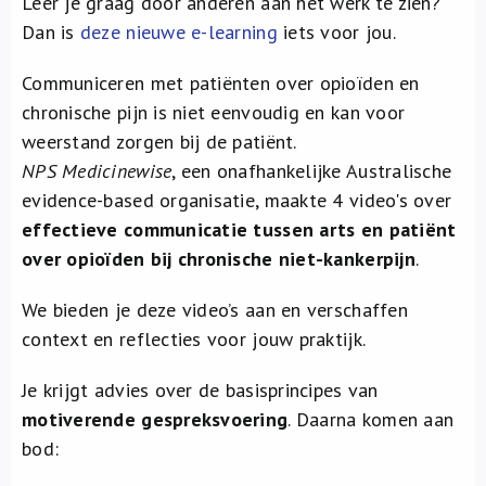
Leer je graag door anderen aan het werk te zien?
Over ons
Dan is
deze nieuwe e-learning
iets voor jou.
FR
Communiceren met patiënten over opioïden en
chronische pijn is niet eenvoudig en kan voor
weerstand zorgen bij de patiënt.
NPS Medicinewise
, een onafhankelijke Australische
evidence-based organisatie, maakte 4 video's over
effectieve communicatie tussen arts en patiënt
over opioïden bij chronische niet-kankerpijn
.
We bieden je deze video’s aan en verschaffen
context en reflecties voor jouw praktijk.
Je krijgt advies over de basisprincipes van
motiverende gespreksvoering
. Daarna komen aan
bod: