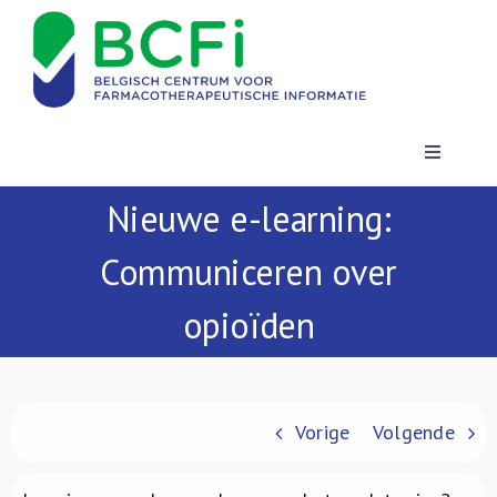
Skip
to
content
Toggle
Navigatio
Nieuwe e-learning:
Nieuws
Communiceren over
Publicaties
opioïden
Vorming
Contact
Vorige
Volgende