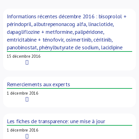
À propos de nous
Informations récentes décembre 2016 : bisoprolol +
périndopril, albutrepenonacog alfa, linaclotide,
NL
dapagliflozine + metformine, palipéridone,
emtricitabine + ténofovir, osimertinib, céritinib,
panobinostat, phénylbutyrate de sodium, lacidipine
15 décembre 2016
Read More
Remerciements aux experts
1 décembre 2016
Read More
Les fiches de transparence: une mise à jour
1 décembre 2016
Read More