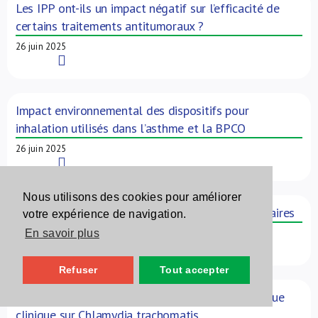
Les IPP ont-ils un impact négatif sur l’efficacité de
certains traitements antitumoraux ?
26 juin 2025
Read More
Impact environnemental des dispositifs pour
inhalation utilisés dans l’asthme et la BPCO
26 juin 2025
Read More
Nous utilisons des cookies pour améliorer
Finastéride: confirmation du risque d’idées suicidaires
votre expérience de navigation.
26 juin 2025
En savoir plus
Read More
Refuser
Tout accepter
WOREL publie une mise à jour du guide de pratique
clinique sur Chlamydia trachomatis