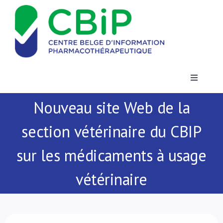
Passer
au
contenu
Toggle
Navigatio
Nouveau site Web de la
Actualités
section vétérinaire du CBIP
Publications
sur les médicaments à usage
Formations
vétérinaire
Contact