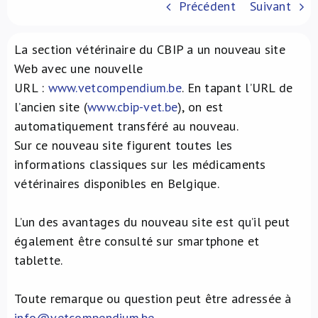
Précédent
Suivant
À propos de nous
La section vétérinaire du CBIP a un nouveau site
NL
Web avec une nouvelle
URL :
www.vetcompendium.be
. En tapant l’URL de
l’ancien site (
www.cbip-vet.be
), on est
automatiquement transféré au nouveau.
Sur ce nouveau site figurent toutes les
informations classiques sur les médicaments
vétérinaires disponibles en Belgique.
L’un des avantages du nouveau site est qu’il peut
également être consulté sur smartphone et
tablette.
Toute remarque ou question peut être adressée à
info@vetcompendium.be
.